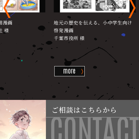
画
地元の歴史を伝える、小中学生向け
A
啓発漫画
S
千葉市役所 様
more
ご相談はこちらから
CONTACT