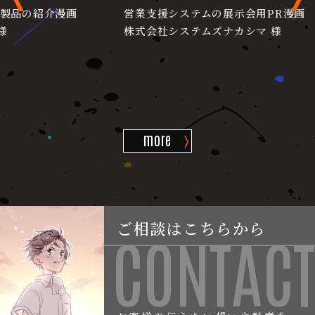
品の紹介漫画
営業支援システムの展示会用PR漫画
強
株式会社システムズナカシマ 様
フ
株
more
ご相談はこちらから
CONTACT